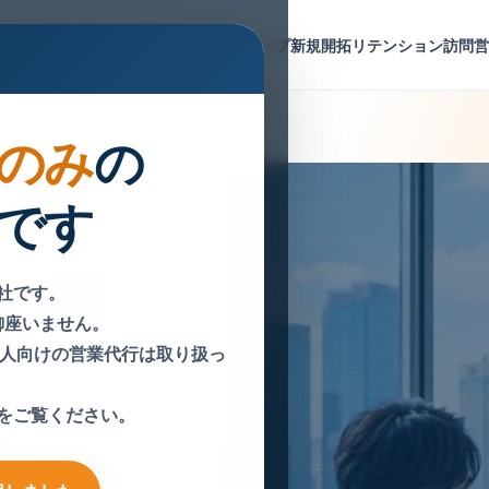
トップ
新規開拓
リテンション
訪問
のみ
の
です
企業
社です。
御座いません。
個人向けの営業代行は取り扱っ
をご覧ください。
ービ